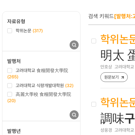
검색 키워드
[발행처
자료유형
학위논문
(317)
학위논
明太 
발행처
안호상
고려대학교
고려대학교 食糧開發大學院
(265)
원문보기
고려대학교 식량개발대학원
(32)
高麗大學校 食糧開發大學院
학위논
(20)
調味구
성웅경
고려대학교
발행년