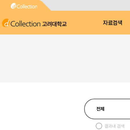
고려대학교
자료검색
결과내 검색