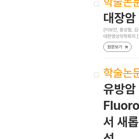
학술논
대장암
[이보인, 홍성필, 김
대한영상의학회지 [1738
원문보기
학술논
유방암
Fluor
서 새롭
성