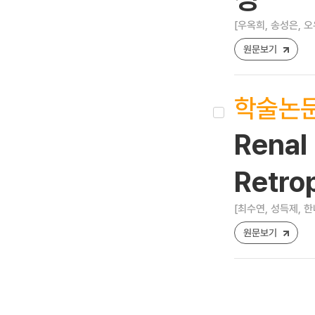
[우옥희, 송성은, 오
원문보기
학술논
Renal 
Retro
[최수연, 성득제, 한
원문보기