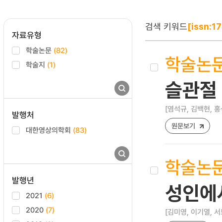
검색 키워드
[issn:1
자료유형
학술논문
(82)
학술논
학술지
(1)
슬관절
[염석규, 김백현, 홍
발행처
원문보기
대한영상의학회
(83)
학술논
발행년
성인에서
2021
(6)
2020
(7)
[김미영, 이기열, 서