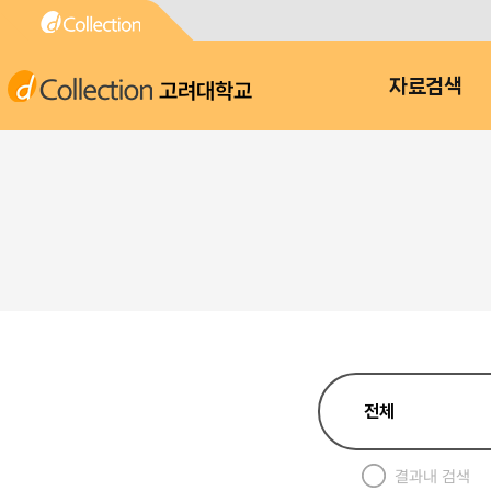
고려대학교
자료검색
결과내 검색