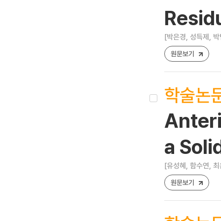
Resid
[박은경, 성득제, 박
원문보기
학술논
Anter
a Soli
[유성혜, 함수연, 최
원문보기