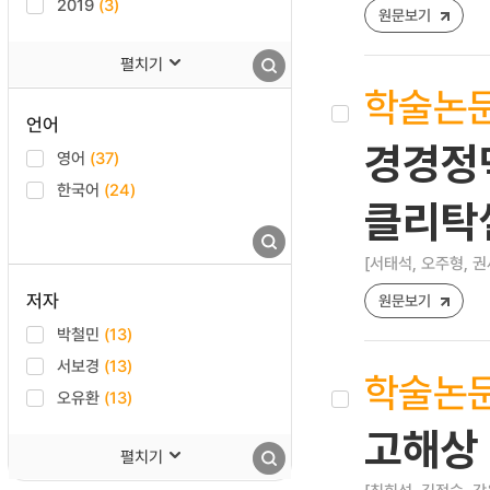
2019
(3)
원문보기
펼치기
학술논
언어
경경정
영어
(37)
한국어
(24)
클리탁
[서태석, 오주형, 권
저자
원문보기
박철민
(13)
서보경
(13)
학술논
오유환
(13)
고해상 
펼치기