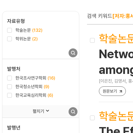
검색 키워드
[저자:홍
자료유형
학술논문
(132)
학술논
학위논문
(2)
Networ
among
발행처
한국조사연구학회
(16)
[이은진, 김영서, 홍
한국청소년학회
(9)
원문보기
한국교육심리학회
(6)
펼치기
학술논
발행년
The Ef