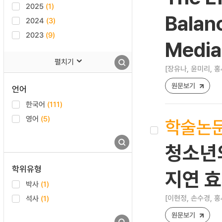
2025
(1)
Balanc
2024
(3)
2023
(9)
Mediat
펼치기
[장유나, 윤미리, 홍
원문보기
언어
한국어
(111)
영어
(5)
학술논
청소년의
학위유형
지연 효
박사
(1)
[이현정, 손수경, 홍
석사
(1)
원문보기