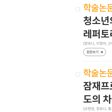
학술논
청소년
레퍼토
[장유나, 이청아, 신
원문보기
학술논
잠재프
도의 
[오현정, 장유나, 홍