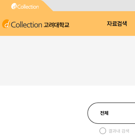
고려대학교
자료검색
결과내 검색