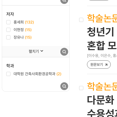
저자
학술논
홍세희
(132)
청년기 
이현정
(15)
장유나
(15)
혼합 모형
펼치기
[이수용, 이은수, 홍
원문보기
학과
대학원 건축사회환경공학과
(2)
학술논
다문화
수용성