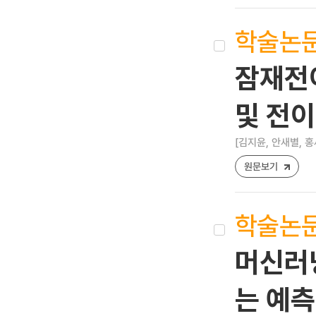
학술논
잠재전
및 전이
[김지윤, 안새별, 홍
원문보기
학술논
머신러닝
는 예측