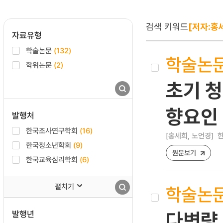
검색 키워드
[저자:홍
자료유형
학술논문
(132)
학술논
학위논문
(2)
초기 
향요인
발행처
한국조사연구학회
(16)
[홍세희, 노언경]
한
한국청소년학회
(9)
원문보기
한국교육심리학회
(6)
펼치기
학술논
발행년
다변량