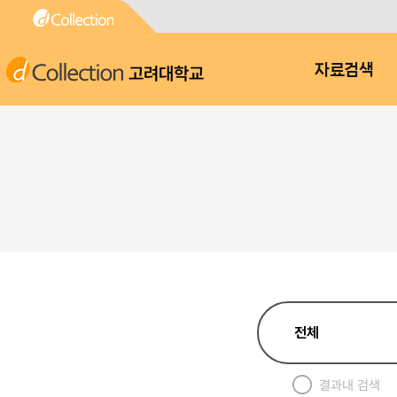
고려대학교
자료검색
결과내 검색