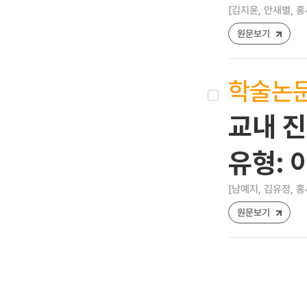
[김지윤, 안새별, 홍
원문보기
학술논
교내 
유형:
[남예지, 김유정, 홍
원문보기