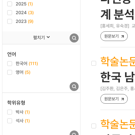
2025
(1)
계 분석
2024
(3)
2023
(9)
[홍세희, 유숙경]
교
원문보기
펼치기
언어
학술논
한국어
(111)
영어
(5)
한국 
[김주환, 김은주, 홍
원문보기
학위유형
박사
(1)
학술논
석사
(1)