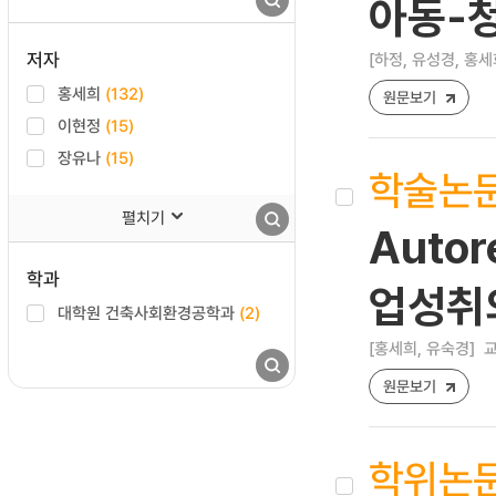
아동-
저자
[하정, 유성경, 홍세
홍세희
(132)
원문보기
이현정
(15)
장유나
(15)
학술논
펼치기
Auto
학과
업성취
대학원 건축사회환경공학과
(2)
[홍세희, 유숙경]
교
원문보기
학위논