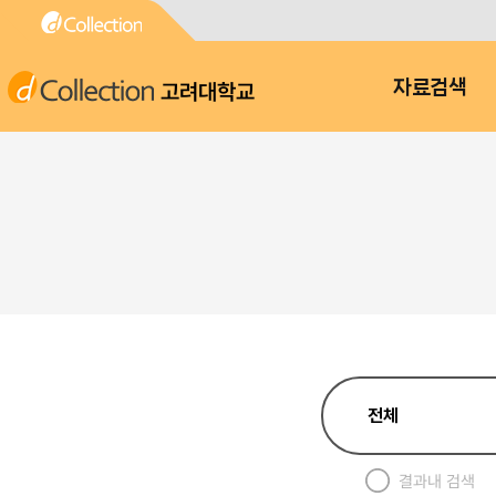
고려대학교
자료검색
결과내 검색