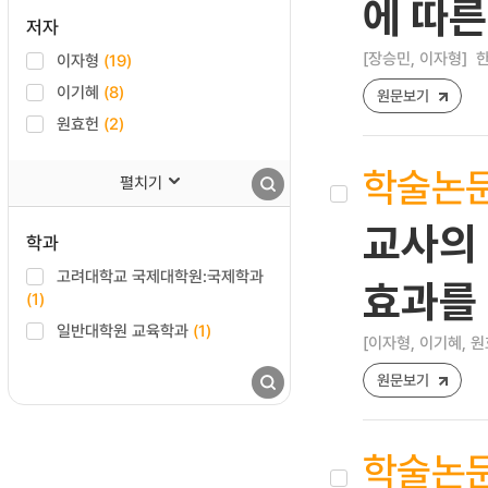
에 따른
저자
[장승민, 이자형]
한
이자형
(19)
이기혜
(8)
원문보기
원효헌
(2)
학술논
펼치기
교사의 
학과
고려대학교 국제대학원:국제학과
효과를
(1)
일반대학원 교육학과
(1)
[이자형, 이기혜, 원
원문보기
학술논