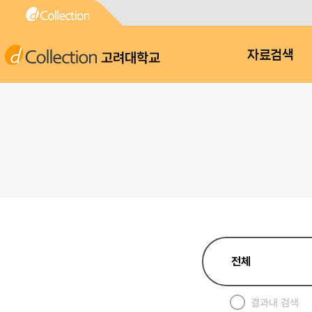
고려대학교
자료검색
결과내 검색