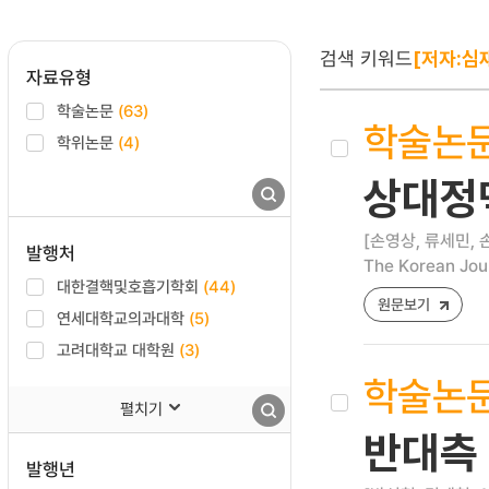
검색 키워드
[저자:심
자료유형
학술논문
(63)
학술논
학위논문
(4)
상대정맥
[손영상, 류세민, 
발행처
The Korean Jour
대한결핵및호흡기학회
(44)
원문보기
연세대학교의과대학
(5)
고려대학교 대학원
(3)
학술논
펼치기
반대측
발행년