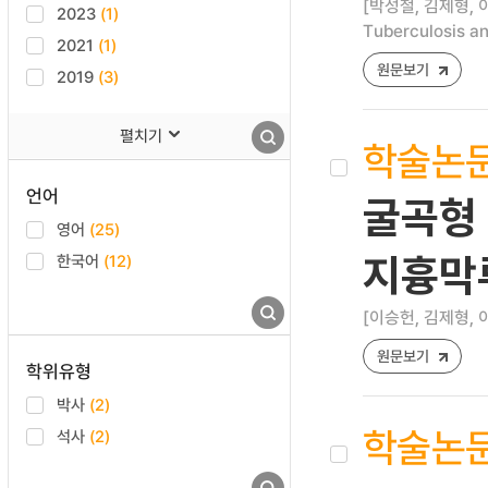
[박성철, 김제형, 
2023
(1)
Tuberculosis an
2021
(1)
원문보기
2019
(3)
펼치기
학술논
언어
굴곡형 
영어
(25)
한국어
(12)
지흉막
[이승헌, 김제형, 
원문보기
학위유형
박사
(2)
학술논
석사
(2)