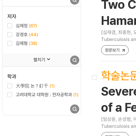
Two C
저자
Hamar
심재정
(67)
[심재겸, 최종현, 
강경호
(44)
Tuberculosis an
김제형
(38)
원문보기
펼치기
학술논
학과
大學院 논？釘干
(1)
Sever
고려대학교 대학원 : 전자공학과
(1)
of a F
[임상윤, 손성범, 
Tuberculosis an