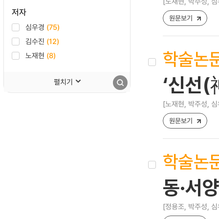
[노재현, 박주성, 심
저자
원문보기
심우경
(75)
김수진
(12)
학술논
노재현
(8)
‘신선(
펼치기
[노재현, 박주성, 심
원문보기
학술논
동·서양
[정용조, 박주성, 심