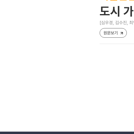
도시 
[심우경, 김수진, 최
원문보기