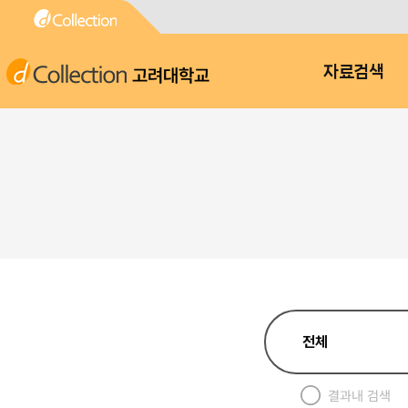
고려대학교
자료검색
결과내 검색