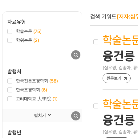
검색 키워드
[저자:심
자료유형
학술논문
(75)
학술논
학위논문
(2)
융건릉 
[심우경, 김송아, 류
발행처
원문보기
한국전통조경학회
(58)
한국조경학회
(6)
고려대학교 大學院
(1)
학술논
펼치기
융건릉 
[심우경, 김송아, 류
발행년