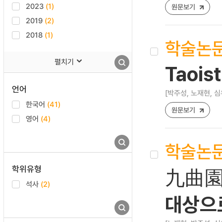
2023
(1)
원문보기
2019
(2)
2018
(1)
학술논
펼치기
Taois
언어
[박주성, 노재현, 심
한국어
(41)
원문보기
영어
(4)
학술논
학위유형
九曲園
석사
(2)
대상으