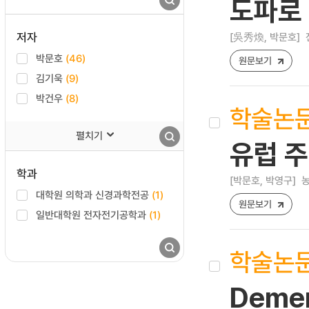
도파로 
저자
[吳秀煥, 박문호]
박문호
(46)
원문보기
김기욱
(9)
박건우
(8)
학술논
펼치기
유럽 
학과
[박문호, 박영구]
농
대학원 의학과 신경과학전공
(1)
원문보기
일반대학원 전자전기공학과
(1)
학술논
Demen