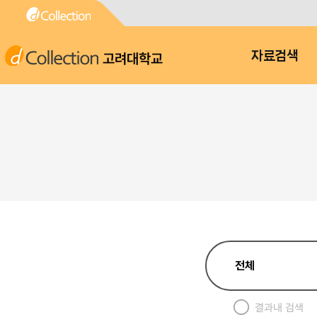
고려대학교
자료검색
결과내 검색