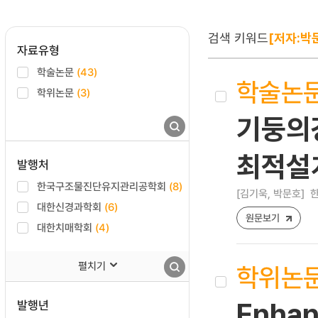
검색 키워드
[저자:박
자료유형
학술논문
(43)
학술논
학위논문
(3)
기둥의
최적설
발행처
한국구조물진단유지관리공학회
(8)
[김기욱, 박문호]
한
대한신경과학회
(6)
원문보기
대한치매학회
(4)
펼치기
학위논
발행년
Enhan