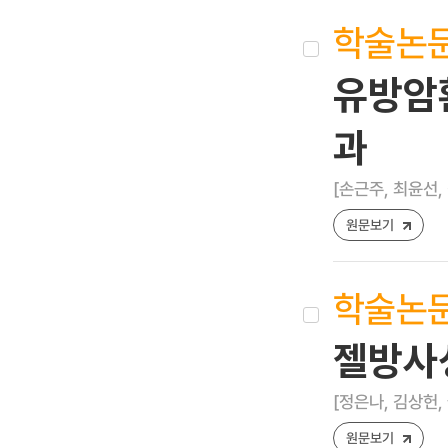
학술논
유방암환
과
[손근주, 최윤선,
원문보기
학술논
젤방사
[정은나, 김상헌,
원문보기