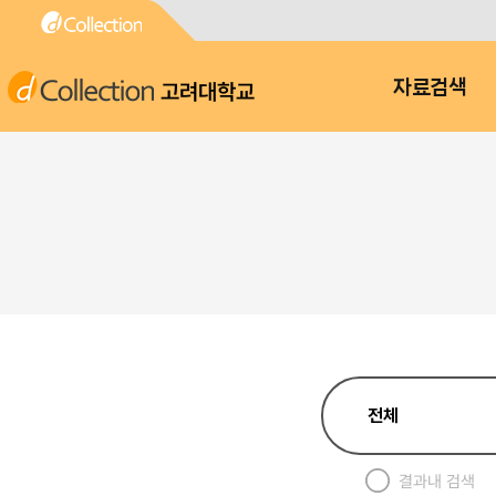
고려대학교
자료검색
결과내 검색