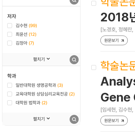
학술논
201
저자
김수현
(99)
[노경호, 정혜란,
최윤선
(12)
원문보기
김정아
(7)
펼치기
학술논
학과
Analys
일반대학원 생명공학과
(3)
Gene 
교육대학원 상담심리교육전공
(2)
대학원 법학과
(2)
[임세현, 김수현,
펼치기
원문보기