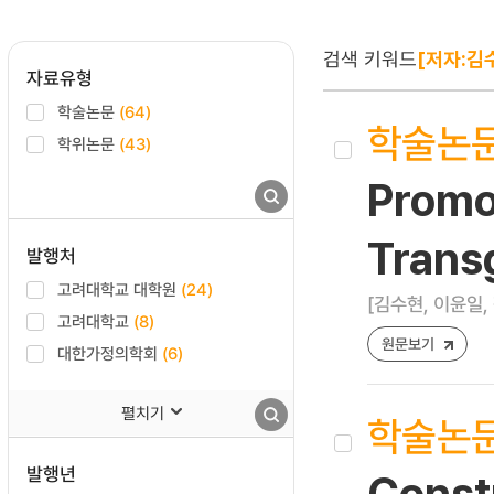
검색 키워드
[저자:김
자료유형
학술논문
(64)
학술논
학위논문
(43)
Promot
Trans
발행처
고려대학교 대학원
(24)
[김수현, 이윤일,
고려대학교
(8)
원문보기
대한가정의학회
(6)
펼치기
학술논
발행년
Const