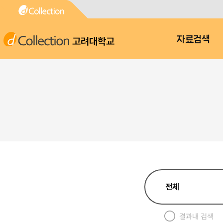
고려대학교
자료검색
결과내 검색