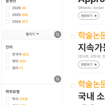
발행년
DiNardo, Jordan
2026
(9)
2025
(68)
원문보기
2024
(67)
학술논
펼치기
지속가
언어
한국어
(62)
[전다희, 강현국]
한
영어
(50)
원문보기
일어
(1)
학술논
학위유형
국내 소
박사
(149)