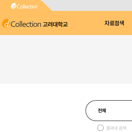
고려대학교
자료검색
결과내 검색