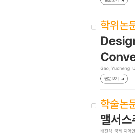
학위논
Desig
Conver
Gao, Yucheng
U
원문보기
학술논
맬서스주
배진석
국제.지역연구 [