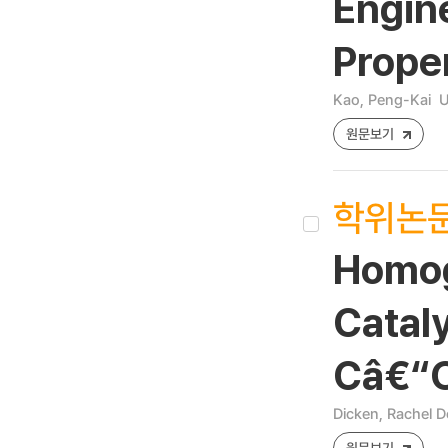
Engine
Proper
Kao, Peng-Kai
U
원문보기
학위논
Homog
Cataly
Câ€“O
Dicken, Rachel 
원문보기