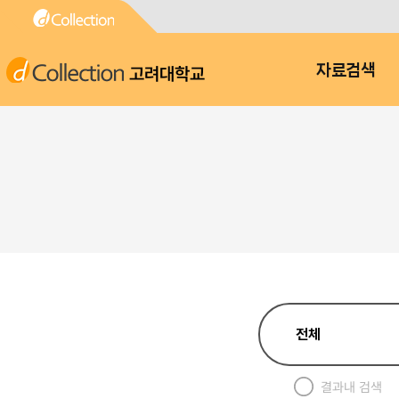
고려대학교
자료검색
결과내 검색