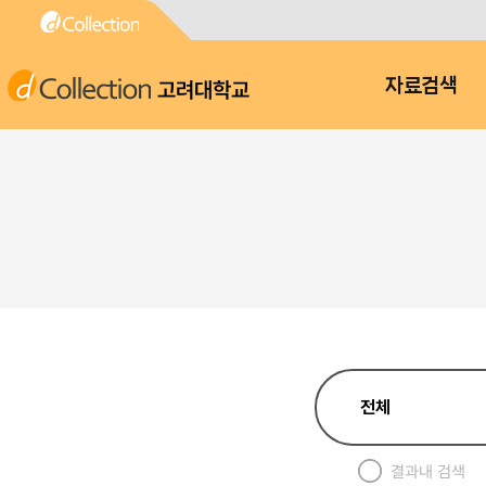
고려대학교
자료검색
결과내 검색