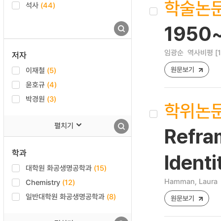
학술논
석사
(44)
1950
임광순
역사비평 [122
저자
원문보기
이재철
(5)
윤호규
(4)
박경원
(3)
학위논
펼치기
Refra
학과
Ident
대학원 화공생명공학과
(15)
Hamman, Laura
Chemistry
(12)
일반대학원 화공생명공학과
(8)
원문보기