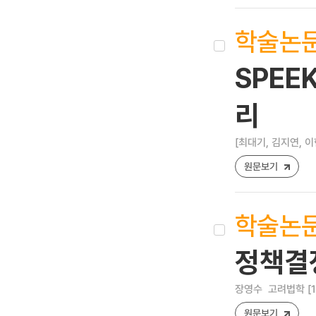
학술논
SPEE
리
[최대기, 김지연, 이
원문보기
학술논
정책결정
장영수
고려법학 [159
원문보기