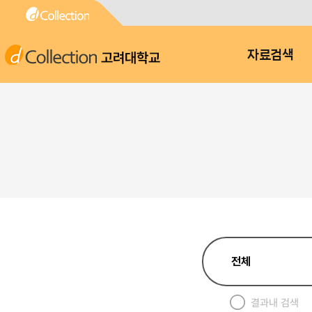
고려대학교
자료검색
결과내 검색