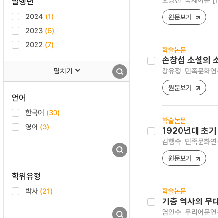
오양진
국제어문 [122
발행년
2024
(1)
원문보기
2023
(6)
2022
(7)
학술논문
손창섭 소설의 
펼치기
강유정
민족문화연구 [
원문보기
언어
한국어
(30)
학술논문
영어
(3)
1920년대 초기
김행숙
민족문화연구 [
원문보기
학위유형
박사
(21)
학술논문
기층 역사의 무
염인수
우리어문연구 [