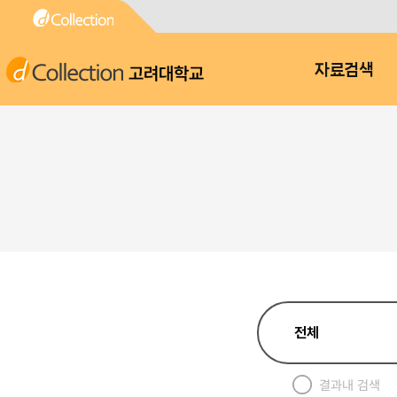
고려대학교
자료검색
결과내 검색