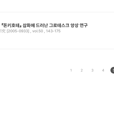
 『돈키호테』 삽화에 드러난 그로테스크 양상 연구
2005-0933] , vol.50 , 143-175
1
2
3
4