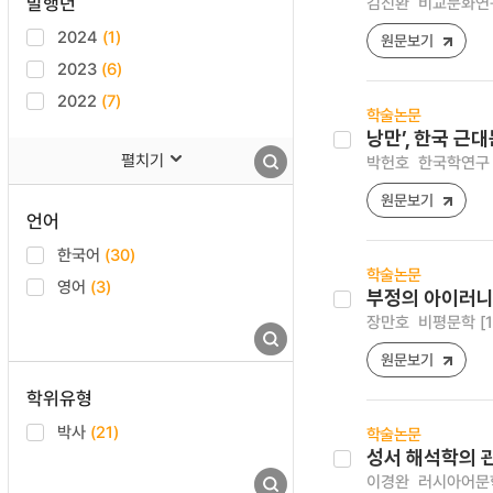
발행년
김진환
비교문화연구 [
2024
(1)
원문보기
2023
(6)
2022
(7)
학술논문
낭만’, 한국 근
펼치기
박헌호
한국학연구 [12
원문보기
언어
한국어
(30)
학술논문
영어
(3)
부정의 아이러니
장만호
비평문학 [122
원문보기
학위유형
박사
(21)
학술논문
성서 해석학의 
이경완
러시아어문학연구