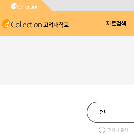
고려대학교
자료검색
결과내 검색