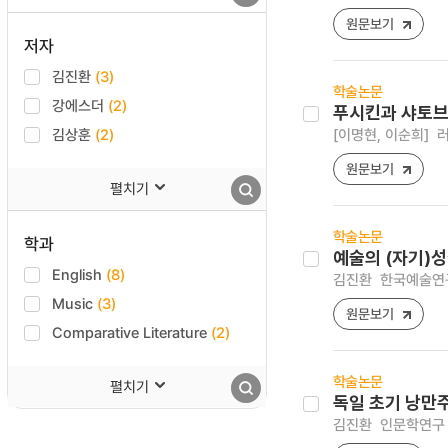
원문보기
저자
김진환
(3)
학술논문
강에스더
(2)
푸시킨과 샤토브
김상훈
(2)
[이명현, 이순희]
러
원문보기
펼치기
학술논문
학과
예술의 (자기)
English
(8)
김진환
한국예술연구 [
Music
(3)
원문보기
Comparative Literature
(2)
학술논문
펼치기
독일 초기 낭만주
김진환
인문학연구 [15