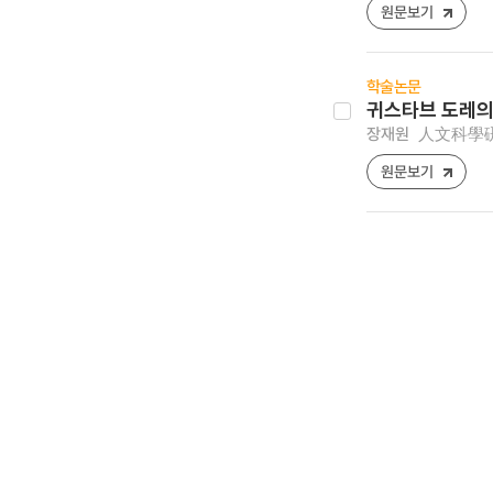
원문보기
학술논문
귀스타브 도레의
장재원
人文科學硏究 [
원문보기