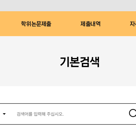
학위논문제출
제출내역
자
기본검색