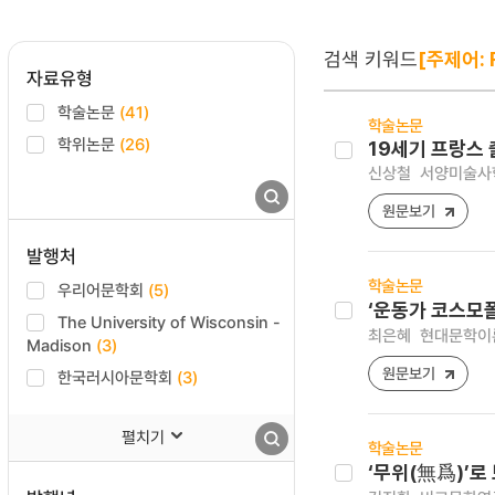
검색 키워드
[주제어: 
자료유형
학술논문
(41)
학술논문
학위논문
(26)
19세기 프랑스
신상철
서양미술사학회 
원문보기
발행처
학술논문
우리어문학회
(5)
‘운동가 코스모
The University of Wisconsin -
최은혜
현대문학이론연구
Madison
(3)
원문보기
한국러시아문학회
(3)
펼치기
학술논문
‘무위(無爲)’로