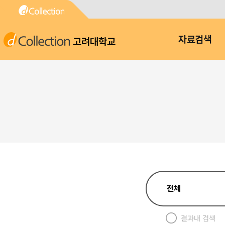
고려대학교
자료검색
결과내 검색