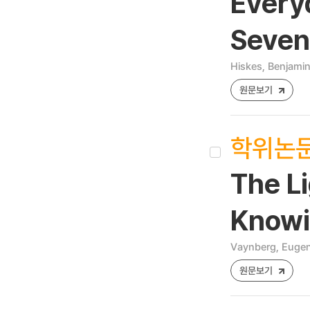
Every
Seven
Hiskes, Benjami
원문보기
학위논
The Li
Knowi
Vaynberg, Euge
원문보기