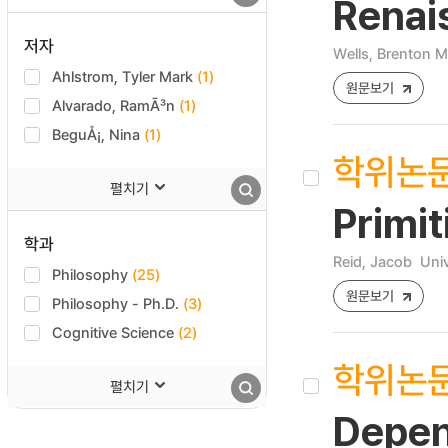
Renai
저자
Wells, Brenton M
Ahlstrom, Tyler Mark
(1)
원문보기
Alvarado, RamÃ³n
(1)
BeguÅ¡, Nina
(1)
학위논
펼치기
Primit
학과
Reid, Jacob
Univ
Philosophy
(25)
원문보기
Philosophy - Ph.D.
(3)
Cognitive Science
(2)
학위논
펼치기
Depen