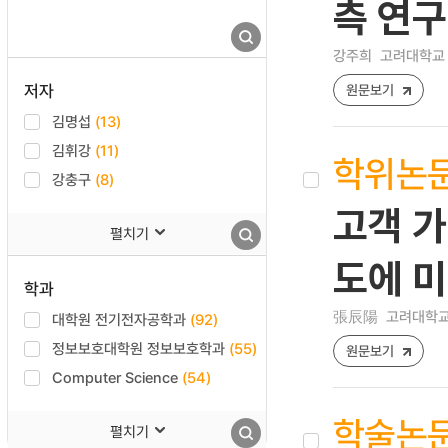
측 연구
강주희
고려대학교 
저자
원문보기
김명섭
(13)
김휘강
(11)
학위논
강충구
(8)
고객 가
펼치기
도에 미
학과
張辰陽
고려대학교 
대학원 전기전자공학과
(92)
정보보호대학원 정보보호학과
(55)
원문보기
Computer Science
(54)
학술논
펼치기