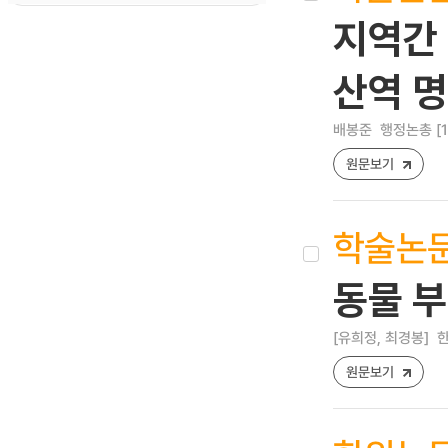
지역간
산역 
배봉준
행정논총 [122
원문보기
학술논
동물 부
[유희정, 최경봉]
한
원문보기