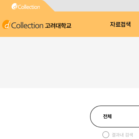
고려대학교
자료검색
결과내 검색