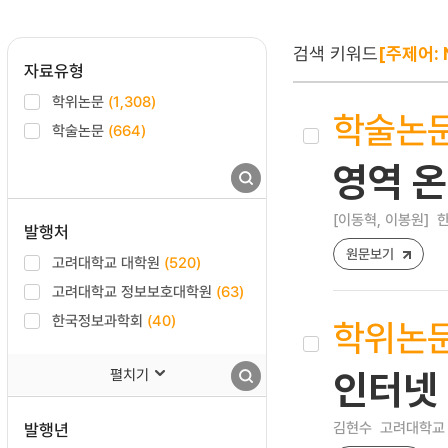
검색 키워드
[주제어: 
자료유형
학위논문
(1,308)
학술논
학술논문
(664)
영역 
[이동혁, 이봉원]
한
발행처
원문보기
고려대학교 대학원
(520)
고려대학교 정보보호대학원
(63)
한국정보과학회
(40)
학위논
펼치기
인터넷
김현수
고려대학교 
발행년