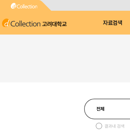
고려대학교
자료검색
결과내 검색