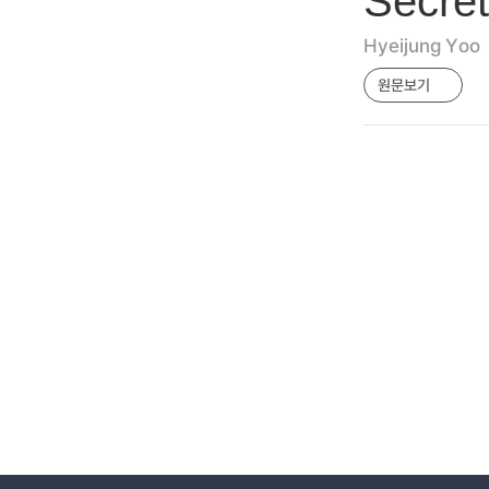
Secret
Hyeijung Yoo
원문보기