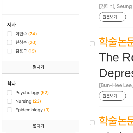
[김태석, Seung
원문보기
저자
이민수
(24)
학술논
한창수
(20)
김용구
(19)
The Ro
펼치기
Depres
학과
[Bun-Hee Lee
Psychology
(52)
원문보기
Nursing
(23)
Epidemiology
(9)
학술논
펼치기