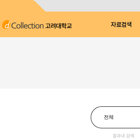
고려대학교
자료검색
결과내 검색