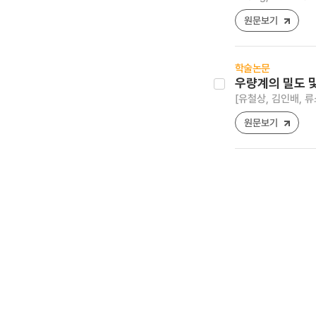
원문보기
학술논문
우량계의 밀도 
[유철상, 김인배, 류
원문보기