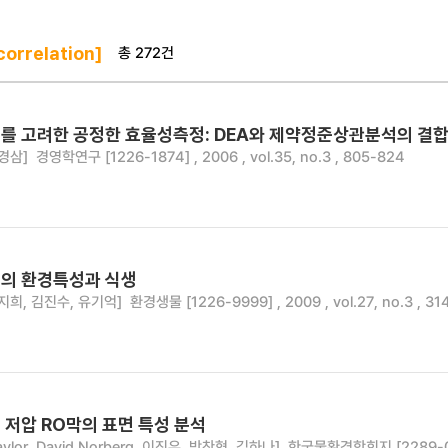
총 272건
orrelation]
를 고려한 공정한 효율성측정: DEA와 제약정준상관분석의 결
경삼]
경영학연구 [1226-1874] , 2006 , vol.35, no.3 , 805-824
의 환경특성과 식생
지희, 김진수, 유기억]
환경생물 [1226-9999] , 2009 , vol.27, no.3 , 3
 저압 RO막의 표면 특성 분석
ylor, David Norberg, 이진우, 박찬혁, 김하나]
한국물환경학회지 [2289-0971]