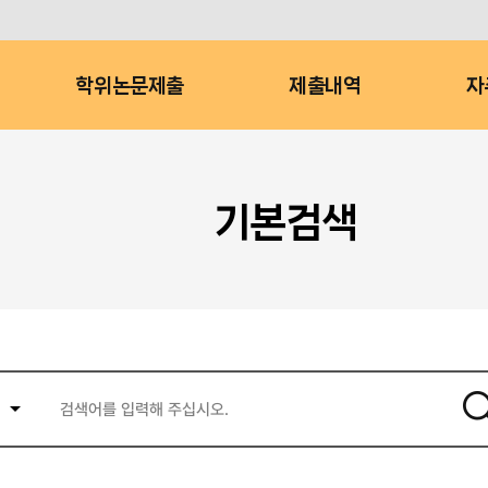
학위논문제출
제출내역
자
기본검색