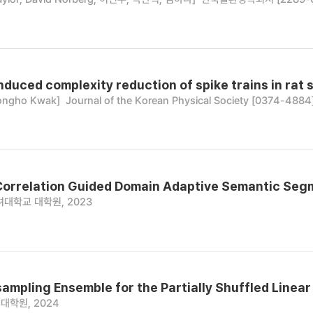
nduced complexity reduction of spike trains in rat
ngho Kwak]
Journal of the Korean Physical Society [0374-4884]
Correlation Guided Domain Adaptive Semantic Seg
려대학교 대학원, 2023
mpling Ensemble for the Partially Shuffled Linear
대학원, 2024