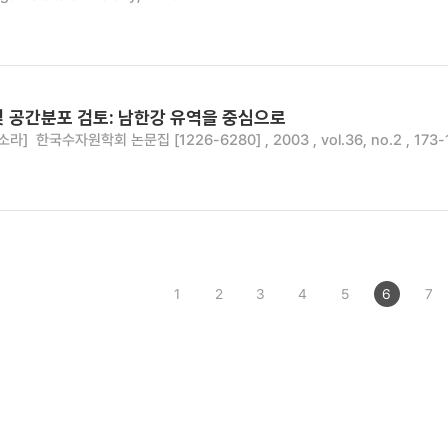
및 공간분포 검토: 남한강 유역을 중심으로
소라]
한국수자원학회 논문집 [1226-6280] , 2003 , vol.36, no.2 , 173-
1
2
3
4
5
6
7