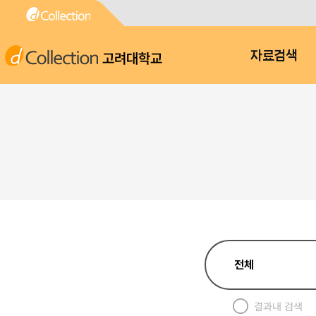
고려대학교
자료검색
결과내 검색