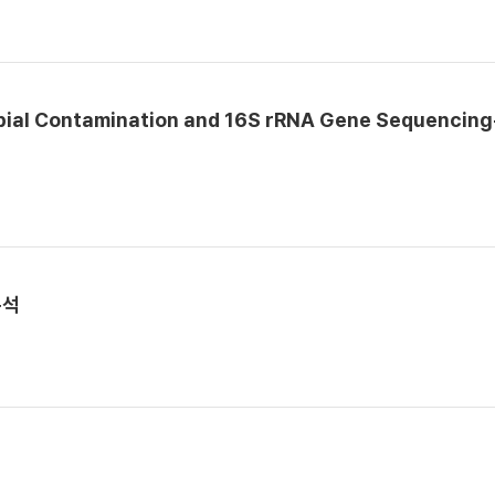
robial Contamination and 16S rRNA Gene Sequencin
분석