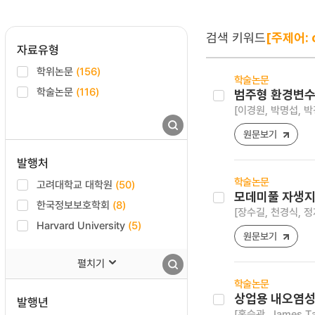
검색 키워드
[주제어: c
자료유형
학위논문
(156)
학술논문
학술논문
(116)
범주형 환경변수
[이경원, 박명섭, 박
원문보기
발행처
학술논문
고려대학교 대학원
(50)
모데미풀 자생지
한국정보보호학회
(8)
[장수길, 천경식, 정
Harvard University
(5)
원문보기
펼치기
학술논문
상업용 내오염성
발행년
[홍승관, James Ta