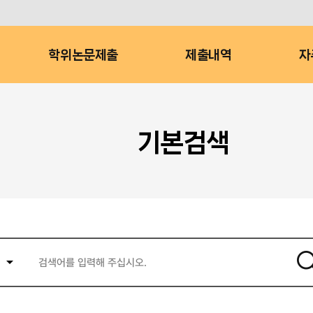
학위논문제출
제출내역
자
기본검색