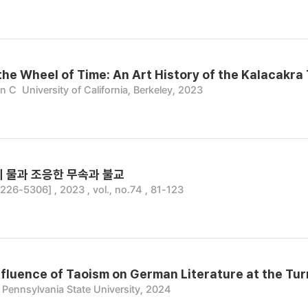
the Wheel of Time: An Art History of the Kalacakra
an C
University of California, Berkeley, 2023
의 물과 조응한 무속과 불교
6-5306] , 2023 , vol., no.74 , 81-123
nfluence of Taoism on German Literature at the Tur
 Pennsylvania State University, 2024