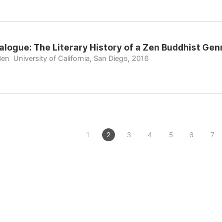
alogue: The Literary History of a Zen Buddhist Gen
Ben
University of California, San Diego, 2016
1
2
3
4
5
6
7