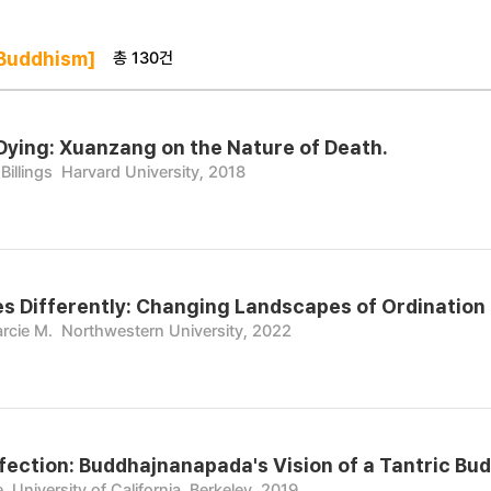
총 130건
Buddhism]
Dying: Xuanzang on the Nature of Death.
Billings
Harvard University, 2018
ies Differently: Changing Landscapes of Ordination
arcie M.
Northwestern University, 2022
fection: Buddhajnanapada's Vision of a Tantric Bud
e
University of California, Berkeley, 2019