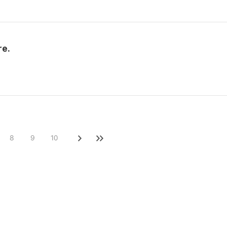
re.
8
9
10