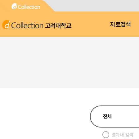
고려대학교
자료검색
결과내 검색