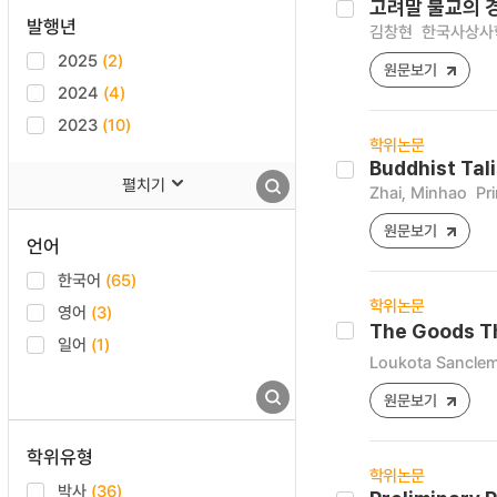
고려말 불교의 
발행년
김창현
한국사상사학 [
2025
(2)
원문보기
2024
(4)
2023
(10)
학위논문
Buddhist Tal
펼치기
Zhai, Minhao
Pr
원문보기
언어
한국어
(65)
학위논문
영어
(3)
The Goods Th
일어
(1)
Loukota Sanclem
원문보기
학위유형
학위논문
박사
(36)