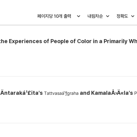
the Experiences of People of Color in a Primarily Wh
šÄntaraká¹£ita's
and KamalaÅ›Ä«la's
Tattvasaá¹ƒgraha
P