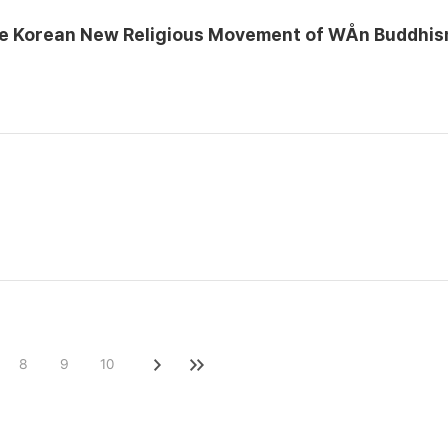
the Korean New Religious Movement of WÅn Buddhis
8
9
10