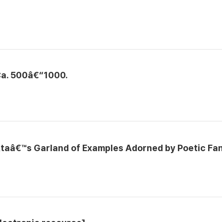
Ca. 500â€“1000.
Ätaâ€™s Garland of Examples Adorned by Poetic Fa