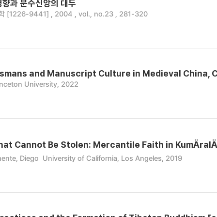
경향과 문수신앙의 대두
1226-9441] , 2004 , vol., no.23 , 281-320
ismans and Manuscript Culture in Medieval China, 
inceton University, 2022
at Cannot Be Stolen: Mercantile Faith in KumÄral
ente, Diego
University of California, Los Angeles, 2019