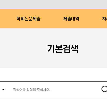
학위논문제출
제출내역
자
기본검색