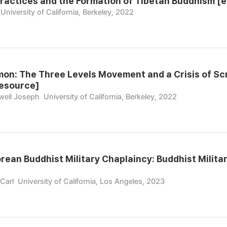
Practices and the Formation of Tibetan Buddhism [e
University of California, Berkeley, 2022
mon: The Three Levels Movement and a Crisis of Sc
resource]
well Joseph
University of California, Berkeley, 2022
rean Buddhist Military Chaplaincy: Buddhist Militar
Carl
University of California, Los Angeles, 2023