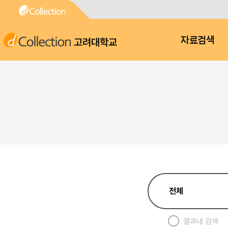
고려대학교
자료검색
결과내 검색