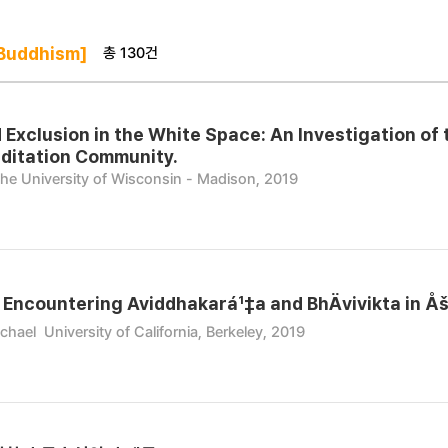
총 130건
Buddhism]
 Exclusion in the White Space: An Investigation of 
ditation Community.
he University of Wisconsin - Madison, 2019
: Encountering Aviddhakará¹‡a and BhÄvivikta in Å
chael
University of California, Berkeley, 2019