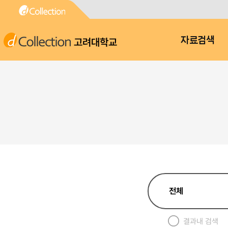
고려대학교
자료검색
결과내 검색