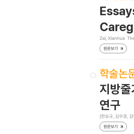
Essay
Caregi
Zai, Xianhua
The
원문보기
학술논
지방줄
연구
[한승규, 김우경, 김
원문보기