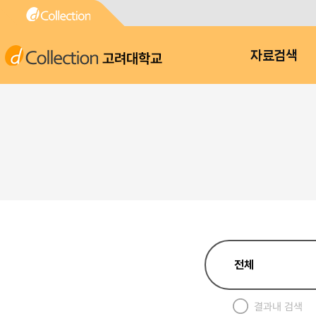
고려대학교
자료검색
결과내 검색