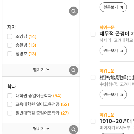
원문보기
저자
학위논문
재무적 곤경이 
조영남
(14)
하세라
고려대학교 
송완범
(13)
원문보기
정병호
(13)
펼치기
학위논문
植民地朝鮮に
中村静代
고려대학
학과
원문보기
대학원 중일어문학과
(54)
교육대학원 일어교육전공
(52)
일반대학원 중일어문학과
(27)
학위논문
1910~20년
미야자키요시노부
펼치기