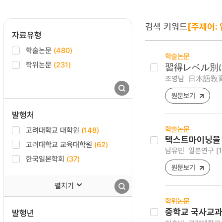
검색 키워드
[주제어: 
자료유형
학술논문
(480)
학술논문
학위논문
(231)
習得レベル別
조영남
日本語敎育 [2
원문보기
발행처
학술논문
고려대학교 대학원
(148)
텍스트마이닝을 
고려대학교 교육대학원
(62)
남유민
일본연구 [159
한국일본학회
(37)
원문보기
펼치기
학위논문
중학교 국사교과
발행년