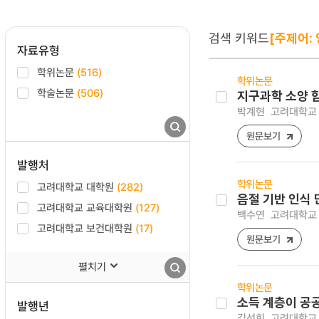
검색 키워드
[주제어: 
자료유형
학위논문
(516)
학위논문
학술논문
(506)
지구과학 소양 
박계현
고려대학교 
원문보기
발행처
학위논문
고려대학교 대학원
(282)
음절 기반 인식
고려대학교 교육대학원
(127)
백수연
고려대학교 
고려대학교 보건대학원
(17)
원문보기
펼치기
학위논문
소득 계층이 공
발행년
김선희
고려대학교 