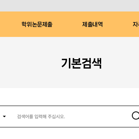
학위논문제출
제출내역
자
기본검색