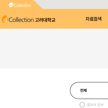
고려대학교
자료검색
결과내 검색