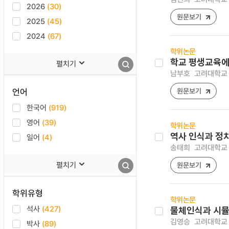
2026
(30)
원문보기
2025
(45)
2024
(67)
학위논문
학교 평생교육에
펼치기
남부호
고려대학교 
언어
원문보기
한국어
(919)
영어
(39)
학위논문
역사 인식과 정
일어
(4)
송태희
고려대학교 
펼치기
원문보기
학위유형
학위논문
석사
(427)
물체인식과 시뮬
김영승
고려대학교 
박사
(89)