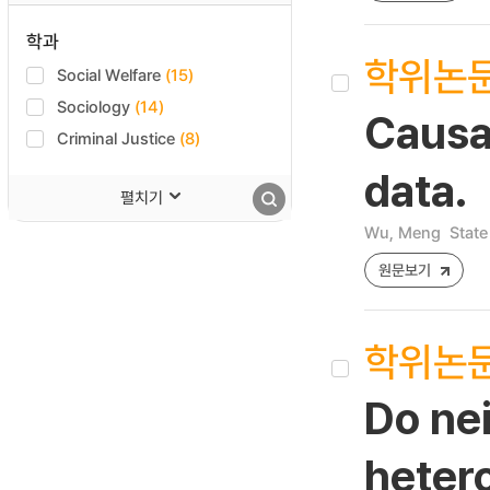
학과
학위논
Social Welfare
(15)
Sociology
(14)
Causal
Criminal Justice
(8)
data.
펼치기
Wu, Meng
State
원문보기
학위논
Do ne
hetero