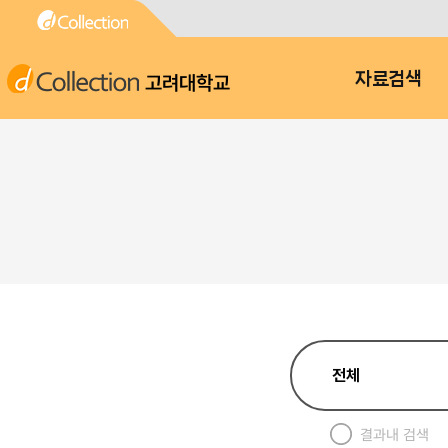
고려대학교
자료검색
결과내 검색