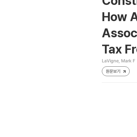
Const
How A
Assoc
Tax F
LaVigne, Mark F
원문보기