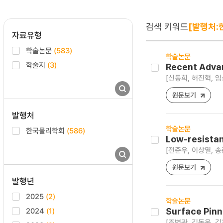
검색 키워드
[발행처:
자료유형
학술논문
(583)
학술논문
학술지
(3)
Recent Advan
[신동희, 허진혁, 임
원문보기
발행처
학술논문
한국물리학회
(586)
Low-resistan
[전준우, 이상열, 송
원문보기
발행년
2025
(2)
학술논문
2024
(1)
Surface Pinn
[조병관, 김동옥, 김