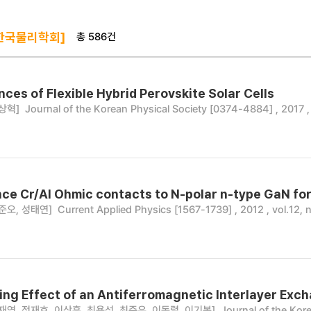
총 586건
한국물리학회]
ces of Flexible Hybrid Perovskite Solar Cells
상혁]
Journal of the Korean Physical Society [0374-4884] , 2017 ,
ce Cr/Al Ohmic contacts to N-polar n-type GaN for
준오, 성태연]
Current Applied Physics [1567-1739] , 2012 , vol.12, 
ing Effect of an Antiferromagnetic Interlayer Ex
재영, 정재호, 이상훈, 최용성, 최준우, 이동렬, 이기봉]
Journal of the Kore