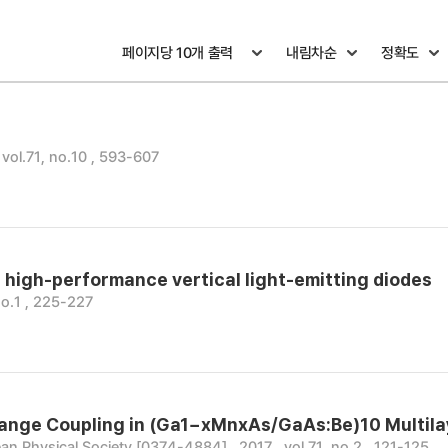
 vol.71, no.10 , 593-607
 high-performance vertical light-emitting diodes
no.1 , 225-227
change Coupling in (Ga1−xMnxAs/GaAs:Be)10 Multila
an Physical Society [0374-4884] , 2017 , vol.71, no.2 , 121-125