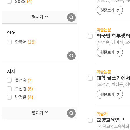
[김민경, 류선숙, 이
2022
(4)
원문보기
펼치기
학술논문
언어
외국인 학부생의 
한국어
(25)
[박정은, 장미정, 오
원문보기
저자
학술논문
대학 글쓰기에서
류선숙
(7)
[오선경, 박정은, 장
오선경
(5)
원문보기
박정은
(4)
펼치기
학술지
교양교육연구
한국교양교육학회