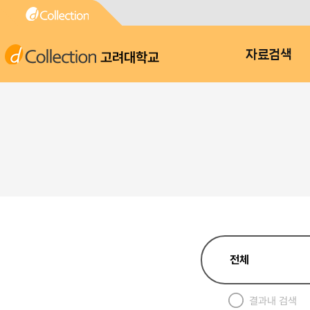
고려대학교
자료검색
결과내 검색