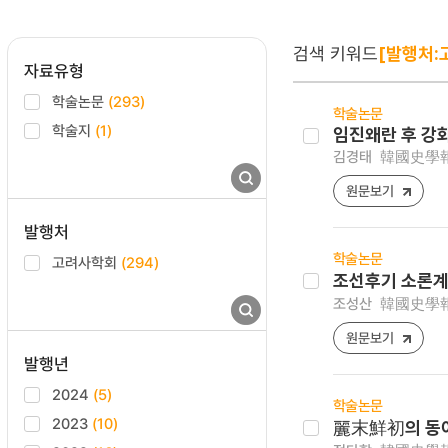
검색 키워드
[발행처:
자료유형
학술논문
(293)
학술논문
학술지
(1)
임진왜란 후 강
김경태
韓國史學報 [1
원문보기
발행처
학술논문
고려사학회
(294)
조선후기 소론계
조성산
韓國史學報 [1
원문보기
발행년
2024
(5)
학술논문
2023
(10)
麗末鮮初의 동아