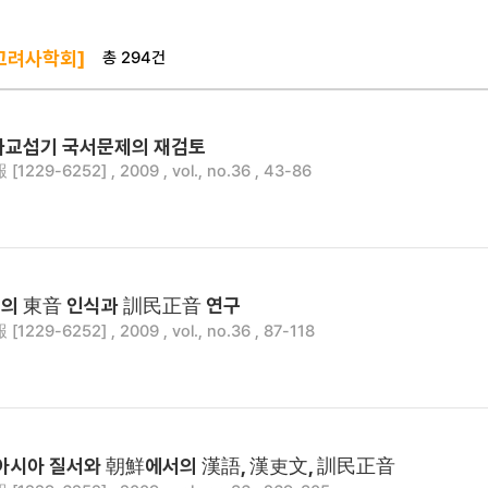
총 294건
고려사학회]
화교섭기 국서문제의 재검토
229-6252] , 2009 , vol., no.36 , 43-86
의 東音 인식과 訓民正音 연구
229-6252] , 2009 , vol., no.36 , 87-118
시아 질서와 朝鮮에서의 漢語, 漢吏文, 訓民正音