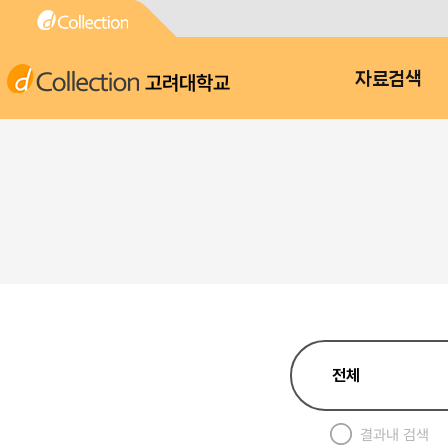
고려대학교
자료검색
결과내 검색