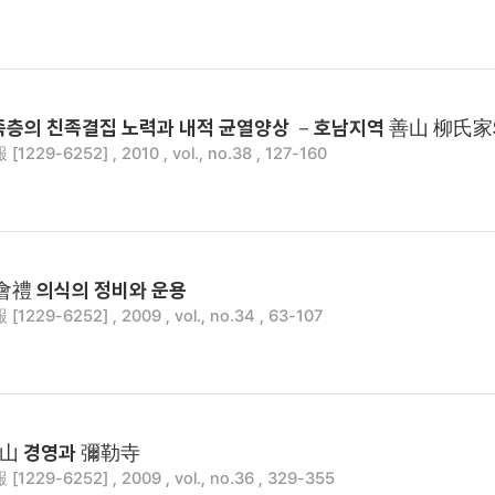
족층의 친족결집 노력과 내적 균열양상 －호남지역 善山 柳氏
229-6252] , 2010 , vol., no.38 , 127-160
會禮 의식의 정비와 운용
229-6252] , 2009 , vol., no.34 , 63-107
山 경영과 彌勒寺
229-6252] , 2009 , vol., no.36 , 329-355