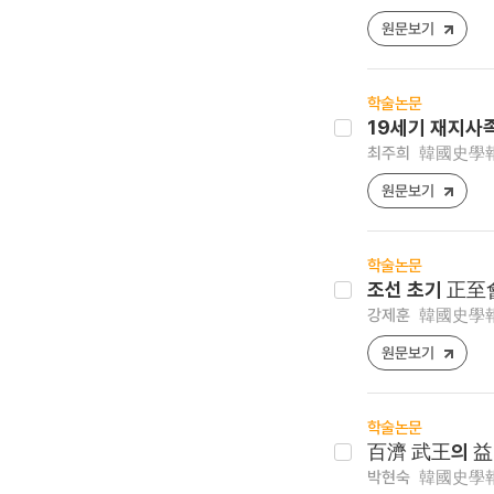
원문보기
학술논문
19세기 재지사
최주희
韓國史學報 [1
원문보기
학술논문
조선 초기 正至
강제훈
韓國史學報 [1
원문보기
학술논문
百濟 武王의 益
박현숙
韓國史學報 [1