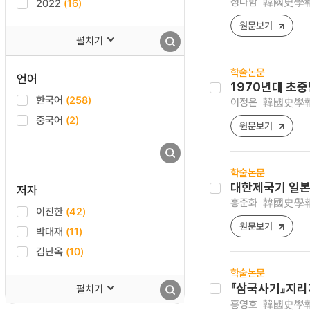
정다함
韓國史學報 [1
2022
(16)
원문보기
펼치기
학술논문
언어
1970년대 초
한국어
(258)
이정은
韓國史學報 [1
중국어
(2)
원문보기
학술논문
대한제국기 일본차
저자
홍준화
韓國史學報 [1
이진한
(42)
원문보기
박대재
(11)
김난옥
(10)
학술논문
『삼국사기』지리
펼치기
홍영호
韓國史學報 [1