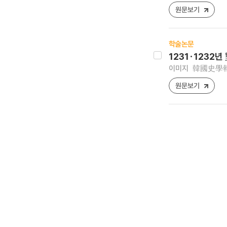
원문보기
학술논문
1231･1232
이미지
韓國史學報 [1
원문보기