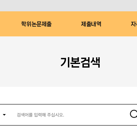
학위논문제출
제출내역
자
기본검색