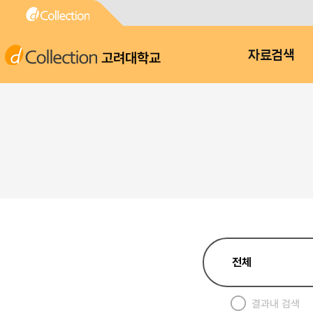
고려대학교
자료검색
결과내 검색