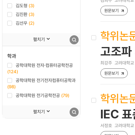
김희수
고려대학교 
김도형
(3)
원문보기
김진환
(3)
김선우
(2)
학위논
펼치기
고조파 
학과
최강주
고려대학교 
공학대학원 전자·컴퓨터공학전공
(124)
원문보기
공학대학원 전기전자컴퓨터공학과
(98)
학위논
공학대학원 전기공학전공
(79)
IEC 
펼치기
서정호
고려대학교 