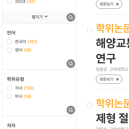
2024
(32)
원문보기
펼치기
학위논
언어
해양교
한국어
(767)
영어
(18)
연구
정종권
고려대학교 
학위유형
원문보기
석사
(793)
박사
(18)
학위논
제형 
저자