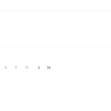
8
9
10