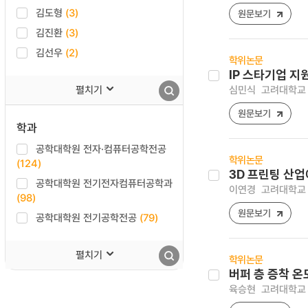
김도형
(3)
원문보기
김진환
(3)
김선우
(2)
학위논문
IP 스타기업 지
펼치기
심민식
고려대학교 
원문보기
학과
공학대학원 전자·컴퓨터공학전공
학위논문
(124)
3D 프린팅 산업
공학대학원 전기전자컴퓨터공학과
이연경
고려대학교 
(98)
원문보기
공학대학원 전기공학전공
(79)
펼치기
학위논문
버퍼 층 증착 온
육승현
고려대학교 