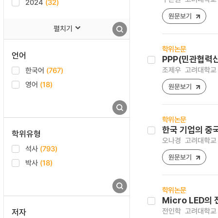
2024
(32)
원문보기
펼치기
학위논문
언어
PPP(민관협력
조제우
고려대학교 
한국어
(767)
영어
(18)
원문보기
학위논문
한국 기업의 중국
학위유형
오나경
고려대학교 
석사
(793)
원문보기
박사
(18)
학위논문
Micro LED의
전인학
고려대학교 
저자