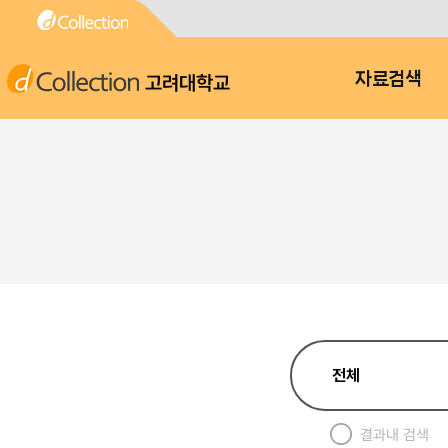
고려대학교
자료검색
결과내 검색