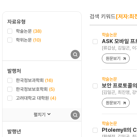
검색 키워드
[저자:최
자료유형
학술논문
(38)
학술논문
학위논문
(10)
ASK 모바일 프
[류갑상, 김일곤, 이
원문보기
발행처
학술논문
한국정보과학회
(16)
보안 프로토콜의
한국정보보호학회
(5)
[김일곤, 최진영, 강
고려대학교 대학원
(4)
원문보기
펼치기
학술논문
PtolemyII의
발행년
[황혜정, 김일곤, 최