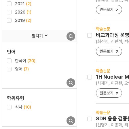
2021
(2)
원문보기
2020
(1)
2019
(2)
학술논문
비교과과정 운영
펼치기
[최진영, 신판석, 박
언어
원문보기
한국어
(30)
영어
(7)
학술논문
1H Nuclear M
[차재기, 이규원, 오
원문보기
학위유형
석사
(10)
학술논문
SDN 응용 검
[신명기, 이종화, 최