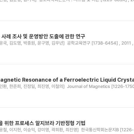
 사례 조사 및 운영방안 도출에 관한 연구
윤국, 김도영, 박종원, 윤구영, 김우년]
공학교육연구 [1738-6454] , 2011 , v
agnetic Resonance of a Ferroelectric Liquid Cryst
인환, 한준희, 진정일, 최진영, 이철의]
Journal of Magnetics [1226-1750]
증을 위한 프로세스 알지브라 기반정형 기법
윤철, 이지현, 이승익, 강미영, 곽희환, 최진영]
한국통신학회논문지B [1226-4717]