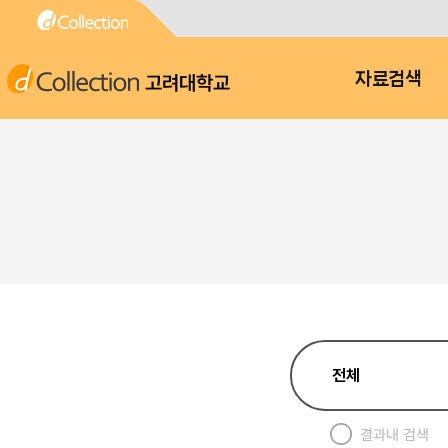
고려대학교
자료검색
결과내 검색