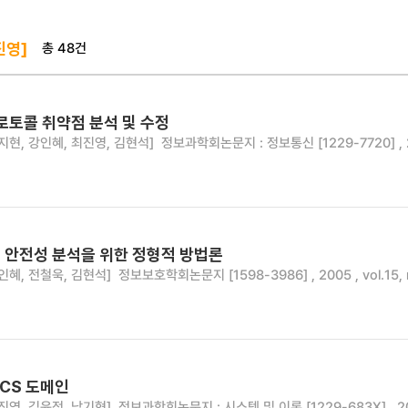
총 48건
진영]
로토콜 취약점 분석 및 수정
지현, 강인혜, 최진영, 김현석]
정보과학회논문지 : 정보통신 [1229-7720] , 2006
 안전성 분석을 위한 정형적 방법론
인혜, 전철욱, 김현석]
정보보호학회논문지 [1598-3986] , 2005 , vol.15, n
 CCS 도메인
진영, 김윤정, 남기혁]
정보과학회논문지 : 시스템 및 이론 [1229-683X] , 2004 