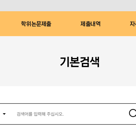
학위논문제출
제출내역
자
기본검색