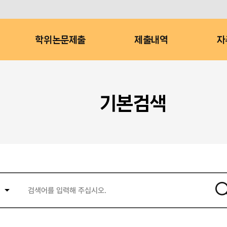
학위논문제출
제출내역
자
기본검색