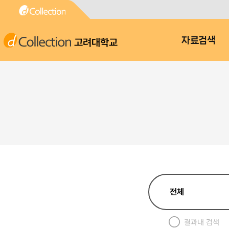
고려대학교
자료검색
결과내 검색