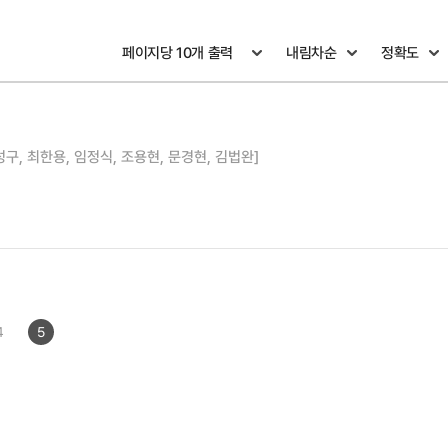
성구, 최한용, 임정식, 조용현, 문경현, 김법완]
4
5