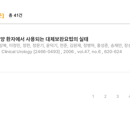
총 41건
준]
양 환자에서 사용되는 대체보완요법의 실태
상복, 이정민, 정한, 정문기, 윤덕기, 천준, 김원재, 정병하, 홍성준, 송재만, 장
d Clinical Urology [2466-0493] , 2006 , vol.47, no.6 , 620-624
1
2
3