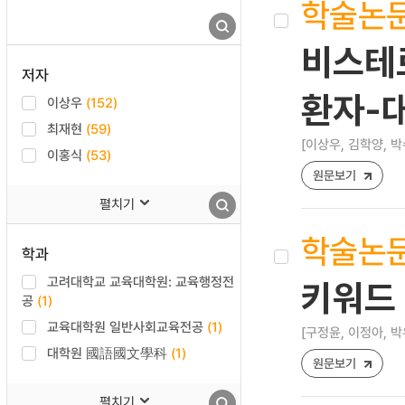
학술논
비스테
저자
환자-
이상우
(152)
최재현
(59)
[이상우, 김학양, 박
이홍식
(53)
원문보기
펼치기
학술논
학과
고려대학교 교육대학원: 교육행정전
키워드
공
(1)
교육대학원 일반사회교육전공
(1)
[구정윤, 이정아, 박
대학원 國語國文學科
(1)
원문보기
펼치기