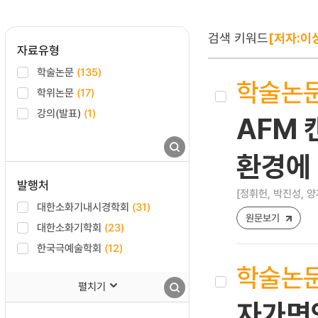
검색 키워드
[저자:이
자료유형
학술논문
(135)
학술논
학위논문
(17)
강의(발표)
(1)
AFM 
환경에
발행처
[정휘헌, 박진성, 양
대한소화기내시경학회
(31)
원문보기
대한소화기학회
(23)
한국극예술학회
(12)
학술논
펼치기
자가면역