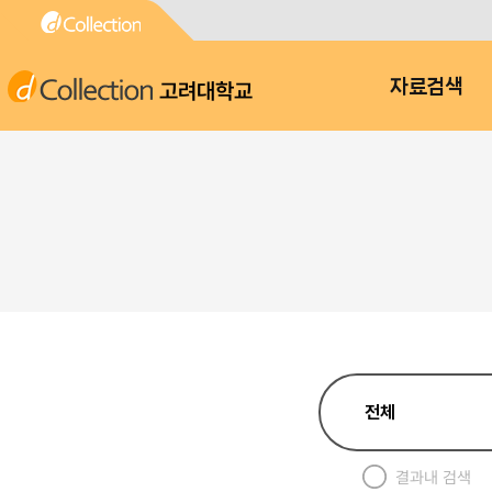
고려대학교
자료검색
결과내 검색