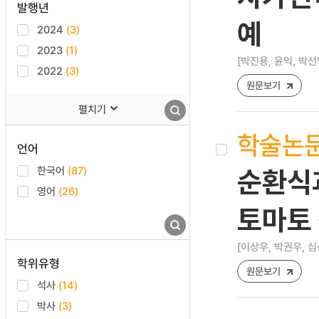
발행년
예
2024
(3)
2023
(1)
[박진용, 윤익, 박선
2022
(3)
원문보기
펼치기
학술논
언어
한국어
(87)
순환식
영어
(26)
토마토
[이상우, 박권우, 심
학위유형
원문보기
석사
(14)
박사
(3)