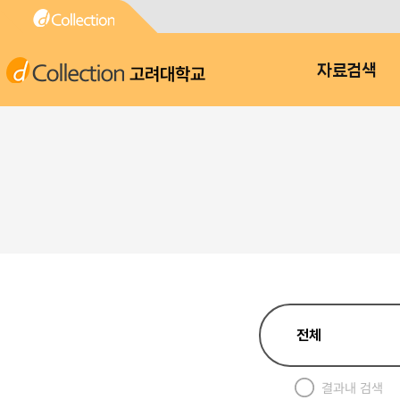
고려대학교
자료검색
결과내 검색