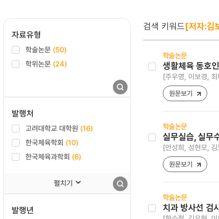
검색 키워드
[저자:김
자료유형
학술논문
(50)
학술논문
학위논문
(24)
생활체육 동호인
[주우영, 이보경, 최
원문보기
발행처
학술논문
고려대학교 대학원
(16)
실무실습, 실무
한국체육학회
(10)
[안성희, 성현모, 김
한국체육과학회
(6)
원문보기
펼치기
학술논문
치과 방사선 검
발행년
[한수철, 김유현, 이