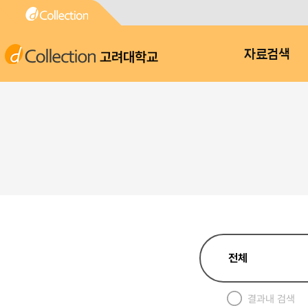
고려대학교
자료검색
결과내 검색