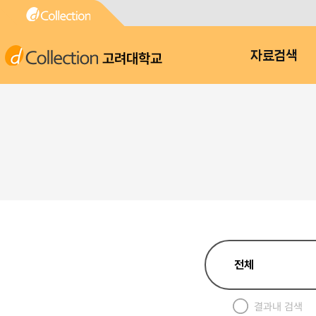
고려대학교
자료검색
결과내 검색