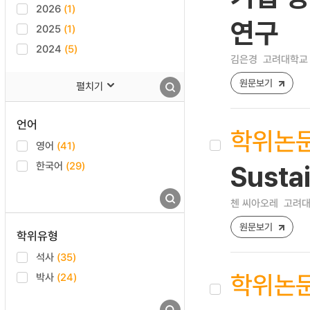
2026
(1)
연구
2025
(1)
2024
(5)
김은경
고려대학교 
원문보기
펼치기
언어
학위논
영어
(41)
한국어
(29)
Susta
첸 씨아오레
고려대
원문보기
학위유형
석사
(35)
학위논
박사
(24)