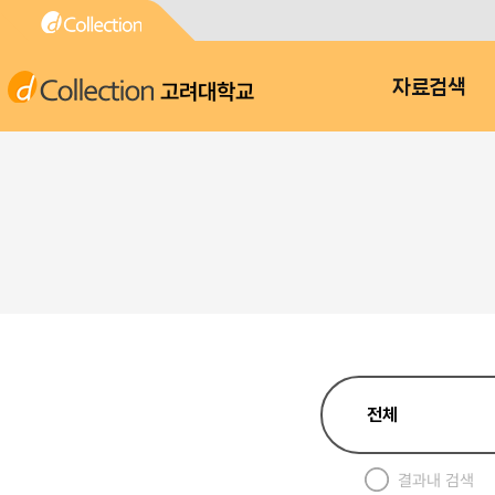
고려대학교
자료검색
결과내 검색