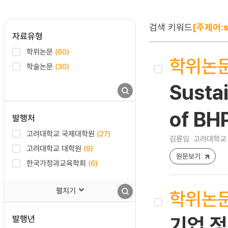
검색 키워드
[주제어:s
자료유형
학위논문
(60)
학위논
학술논문
(30)
Susta
of BHP
발행처
고려대학교 국제대학원
(27)
김륜임
고려대학교 
고려대학교 대학원
(9)
원문보기
한국가정과교육학회
(6)
펼치기
학위논
발행년
기업 정