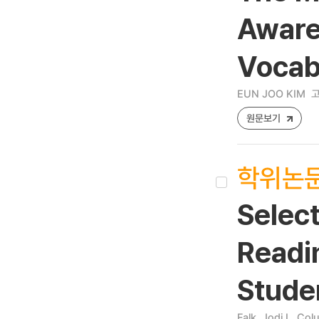
Aware
Vocab
EUN JOO KIM
고
원문보기
학위논
Selec
Readi
Stude
Falk, Jodi L
Colu