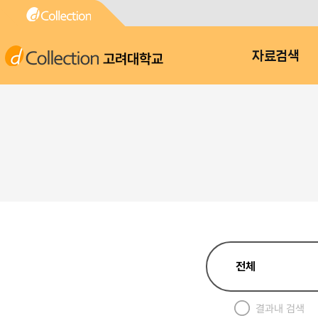
고려대학교
자료검색
결과내 검색