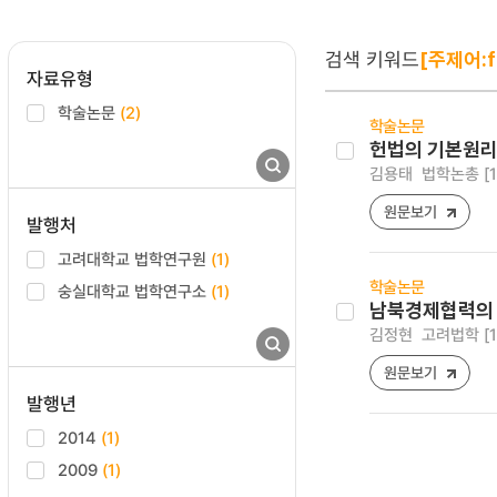
검색 키워드
[주제어:fu
자료유형
학술논문
(2)
학술논문
헌법의 기본원
김용태
법학논총 [197
원문보기
발행처
고려대학교 법학연구원
(1)
학술논문
숭실대학교 법학연구소
(1)
남북경제협력의 
김정현
고려법학 [159
원문보기
발행년
2014
(1)
2009
(1)