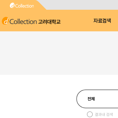
고려대학교
자료검색
결과내 검색