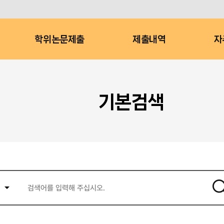
학위논문제출
제출내역
자
기본검색