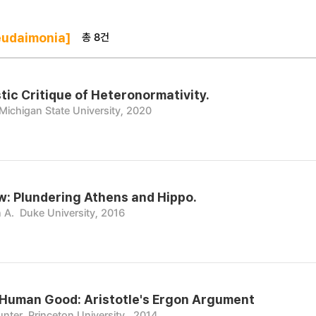
총 8건
udaimonia]
tic Critique of Heteronormativity.
Michigan State University, 2020
: Plundering Athens and Hippo.
 A.
Duke University, 2016
 Human Good: Aristotle's Ergon Argument
unter
Princeton University., 2014