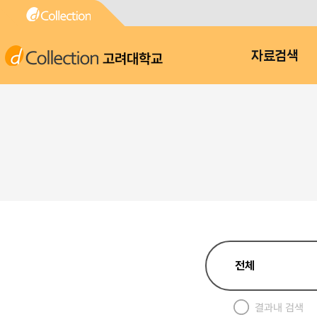
고려대학교
자료검색
결과내 검색