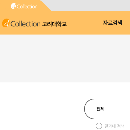
고려대학교
자료검색
결과내 검색