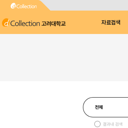
고려대학교
자료검색
결과내 검색