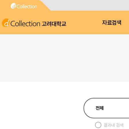
고려대학교
자료검색
결과내 검색