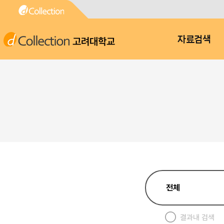
고려대학교
자료검색
결과내 검색