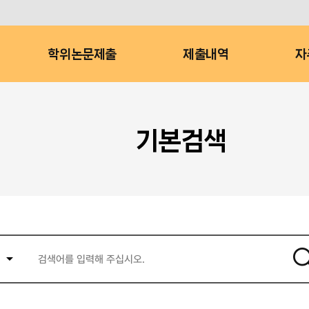
학위논문제출
제출내역
자
기본검색