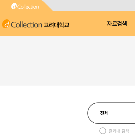
고려대학교
자료검색
결과내 검색