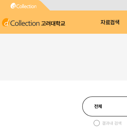
고려대학교
자료검색
결과내 검색