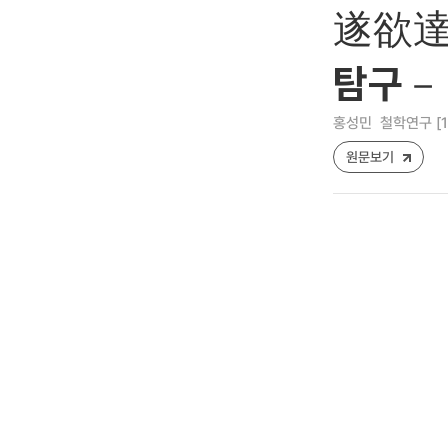
遂欲達
탐구－
홍성민
철학연구 [122
원문보기