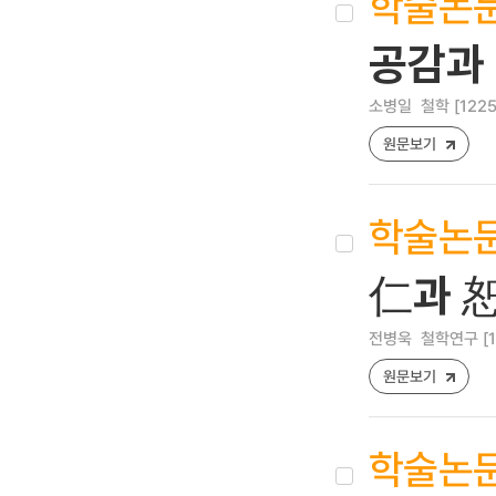
학술논
공감과
소병일
철학 [1225-
원문보기
학술논
仁과 
전병욱
철학연구 [122
원문보기
학술논