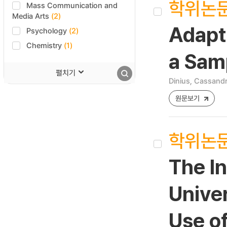
학위논
Mass Communication and
Media Arts
(2)
Adapti
Psychology
(2)
Chemistry
(1)
a Samp
펼치기
Dinius, Cassandr
원문보기
학위논
The I
Unive
Use o