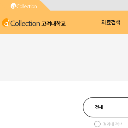
고려대학교
자료검색
결과내 검색