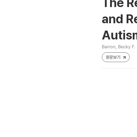
The R
and Re
Autis
Barron, Becky F.
원문보기