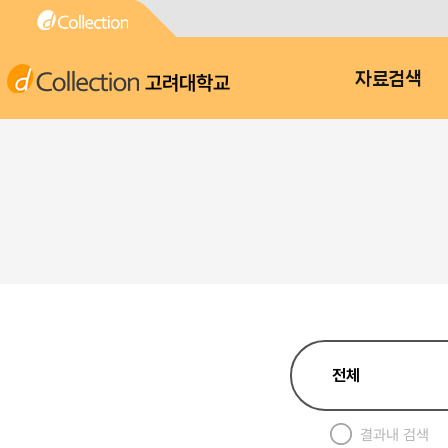
고려대학교
자료검색
결과내 검색